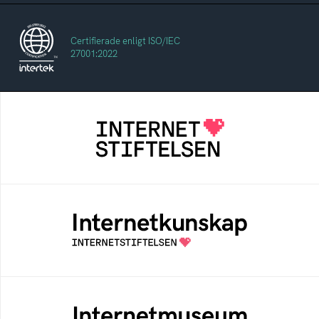
Certifierade enligt ISO/IEC
27001:2022
Internetstiftelsen
Internetstiftelsen verkar för ett internet som
bidrar positivt till människan och samhället
Internetkunskap
Samlad kunskap som hjälper dig att bli en
säker och medveten internetanvändare
Internetmuseum
Ett digitalt museum som byggts, och kureras