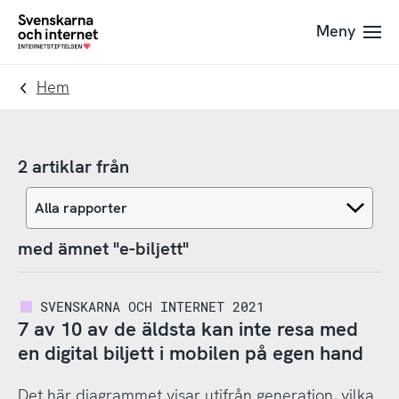
Till
Till
Meny
navigation
innehåll
To
startpage
Hem
2 artiklar från
med ämnet "e-biljett"
SVENSKARNA OCH INTERNET 2021
7 av 10 av de äldsta kan inte resa med
en digital biljett i mobilen på egen hand
Det här diagrammet visar utifrån generation, vilka