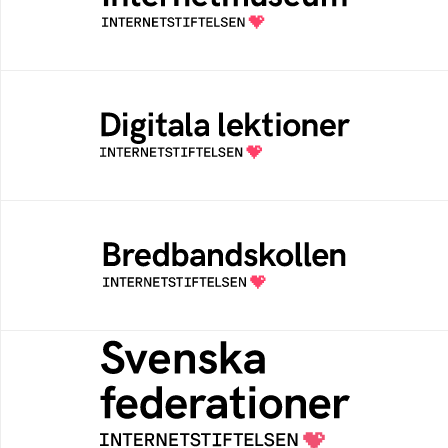
av Internetstiftelsen
Digitala lektioner
Öppen digital lärresurs med färdiga lektioner
för alla stadier i grundskolan
Bredbandskollen
Bredbandskollen är ett oberoende
konsumentverktyg som drivs av
Internetstiftelsen
Svenska federationer
Grunden för medlemskap i en sektors- eller
kontextspecifik federation