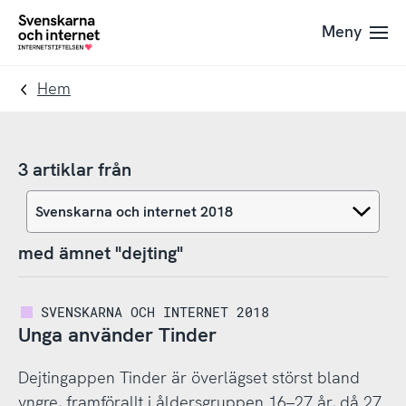
Till
Till
Meny
navigation
innehåll
To
startpage
Hem
3 artiklar från
med ämnet "dejting"
SVENSKARNA OCH INTERNET 2018
Unga använder Tinder
Dejtingappen Tinder är överlägset störst bland
yngre, framförallt i åldersgruppen 16–27 år, då 27