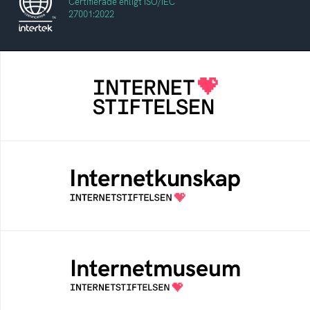
Certifierade enligt ISO/IEC
27001:2022
Internetstiftelsen
Internetstiftelsen verkar för ett internet som
bidrar positivt till människan och samhället
Internetkunskap
Samlad kunskap som hjälper dig att bli en
säker och medveten internetanvändare
Internetmuseum
Ett digitalt museum som byggts, och kureras
av Internetstiftelsen