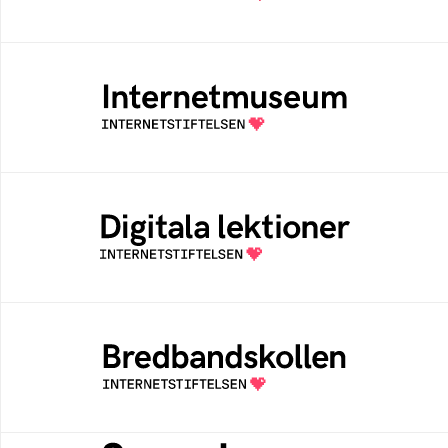
Internetmuseum
Ett digitalt museum som byggts, och kureras
av Internetstiftelsen
Digitala lektioner
Öppen digital lärresurs med färdiga lektioner
för alla stadier i grundskolan
Bredbandskollen
Bredbandskollen är ett oberoende
konsumentverktyg som drivs av
Internetstiftelsen