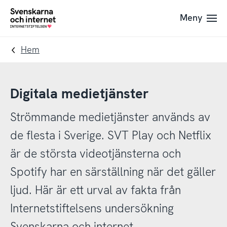
Till
Till
Meny
navigation
innehåll
To
startpage
Hem
Digitala medietjänster
Strömmande medietjänster används av
de flesta i Sverige. SVT Play och Netflix
är de största videotjänsterna och
Spotify har en särställning när det gäller
ljud. Här är ett urval av fakta från
Internetstiftelsens undersökning
Svenskarna och internet.