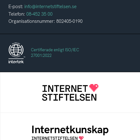
E-post:
info@internetstiftelsen.se
Telefon:
08-452 35 00
Organisationsnummer: 802405-0190
Certifierade enligt ISO/IEC
27001:2022
Internetstiftelsen
Internetstiftelsen verkar för ett internet som
bidrar positivt till människan och samhället
Internetkunskap
Samlad kunskap som hjälper dig att bli en
säker och medveten internetanvändare