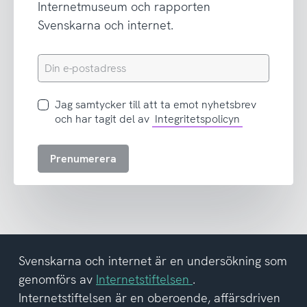
Internetmuseum och rapporten
Svenskarna och internet.
Din
e-
postadress
Jag
Jag samtycker till att ta emot nyhetsbrev
samtycker
och har tagit del av
Integritetspolicyn
till
att
Prenumerera
ta
emot
nyhetsbrev
och
har
tagit
del
Svenskarna och internet är en undersökning som
av
genomförs av
Internetstiftelsen
.
integritetspolicyn
Internetstiftelsen är en oberoende, affärsdriven