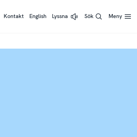
Kontakt
English
Lyssna
Sök
Meny
Lyssna
på
sidans
text
med
Readspeaker