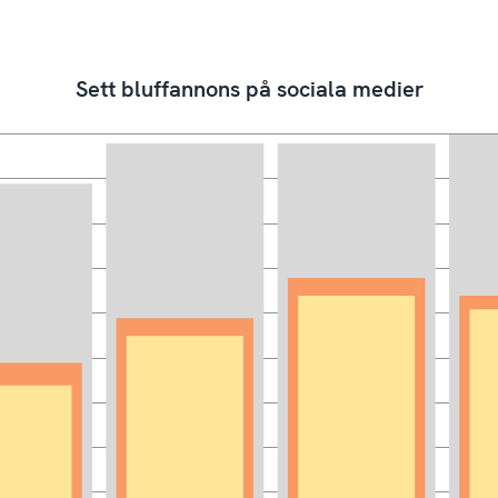
Sett bluffannons på sociala medier
ffannons på sociala medier? Med en bluffannons avses en vilse