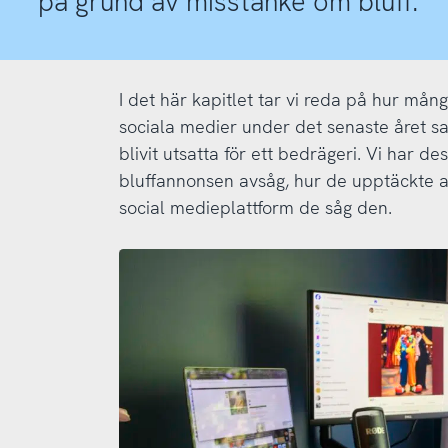
på grund av misstanke om bluff.
I det här kapitlet tar vi reda på hur må
sociala medier under det senaste året 
blivit utsatta för ett bedrägeri. Vi har 
bluffannonsen avsåg, hur de upptäckte at
social medieplattform de såg den.