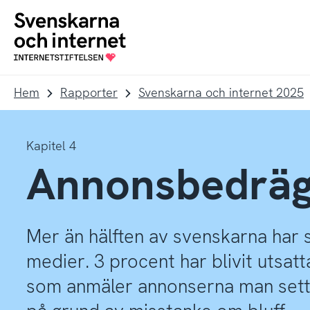
Till
Till
navigation
innehåll
To
startpage
Hem
Rapporter
Svenskarna och internet 2025
Kapitel 4
Annonsbedräg
Mer än hälften av svenskarna har s
medier. 3 procent har blivit utsatt
som anmäler annonserna man sett.