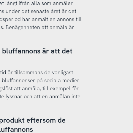
t långt ifrån alla som anmäler
ns under det senaste året är det
speriod har anmält en annons till
ns. Benägenheten att anmäla är
n bluffannons är att det
a tid är tillsammans de vanligast
 bluffannonser på sociala medier.
löst att anmäla, till exempel för
te lyssnar och att en anmälan inte
 produkt eftersom de
bluffannons