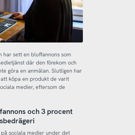
 har sett en bluffannons som
medietjänst där den förekom och
inte göra en anmälan. Slutligen har
att köpa en produkt de varit
sociala medier, eftersom de
ffannons och 3 procent
nsbedrägeri
s på sociala medier under det