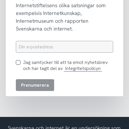
Internetstiftelsens olika satsningar som
exempelvis Internetkunskap,
Internetmuseum och rapporten
Svenskarna och internet.
Din
e-
postadress
Jag
Jag samtycker till att ta emot nyhetsbrev
samtycker
och har tagit del av
Integritetspolicyn
till
att
Prenumerera
ta
emot
nyhetsbrev
och
har
tagit
del
Svenskarna och internet är en undersökning som