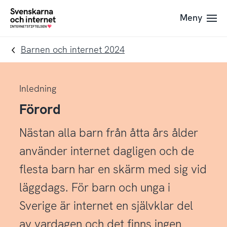
Till
Till
Meny
navigation
innehåll
To
startpage
Barnen och internet 2024
Inledning
Förord
Nästan alla barn från åtta års ålder
använder internet dagligen och de
flesta barn har en skärm med sig vid
läggdags. För barn och unga i
Sverige är internet en självklar del
av vardagen och det finns ingen