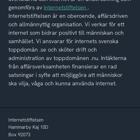
av
genomförs av
Internetstiftelsen
.
integritetspolicyn
Internetstiftelsen är en oberoende, affärsdriven
och allmännyttig organisation. Vi verkar för ett
internet som bidrar positivt till människan och
samhället. Vi ansvarar för internets svenska
toppdomän .se och sköter drift och
administration av toppdomänen .nu. Intäkterna
från affärsverksamheten finansierar en rad
satsningar i syfte att möjliggöra att människor
ska vilja, våga och kunna använda internet.
Internetstiftelsen
Hammarby Kaj 10D
Box 92073