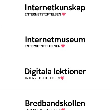
Samlad kunskap som hjälper dig att bli en
säker och medveten internetanvändare
Internetmuseum
Ett digitalt museum som byggts, och kureras
av Internetstiftelsen
Digitala lektioner
Öppen digital lärresurs med färdiga lektioner
för alla stadier i grundskolan
Bredbandskollen
Bredbandskollen är ett oberoende
konsumentverktyg som drivs av