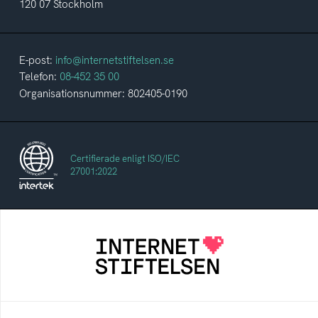
120 07 Stockholm
E-post:
info@internetstiftelsen.se
Telefon:
08-452 35 00
Organisationsnummer: 802405-0190
Certifierade enligt ISO/IEC
27001:2022
Internetstiftelsen
Internetstiftelsen verkar för ett internet som
bidrar positivt till människan och samhället
Internetkunskap